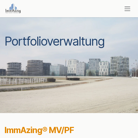
Zum Inhalt springen
Portfolioverwaltung
ImmAzing® MV/PF