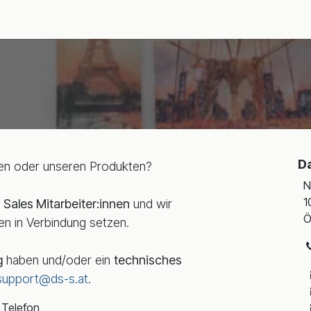
nsights
Über uns
D
en oder unseren Produkten?
N
1
e
Sales Mitarbeiter:innen
und wir
Ö
en in Verbindung setzen.
g
haben und/oder ein
technisches
support@ds-s.at
.
Telefon