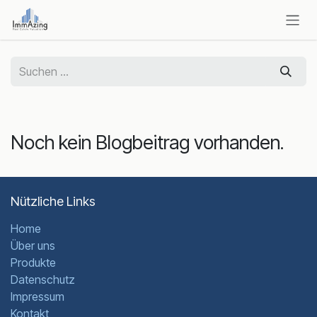
Zum Inhalt springen
Noch kein Blogbeitrag vorhanden.
Nützliche Links
Home
Über uns
Produkte
Datenschutz
Impressum
Kontakt